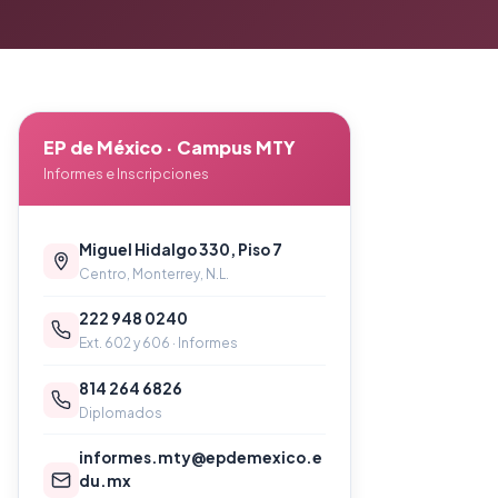
EP de México · Campus MTY
Informes e Inscripciones
Miguel Hidalgo 330, Piso 7
Centro, Monterrey, N.L.
222 948 0240
Ext. 602 y 606 · Informes
814 264 6826
Diplomados
informes.mty@epdemexico.e
du.mx