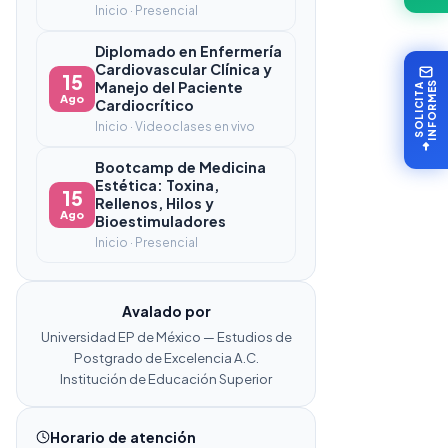
Inicio · Presencial
Diplomado en Enfermería
Cardiovascular Clínica y
15
Manejo del Paciente
INFORMES
SOLICITA
Ago
Cardiocrítico
Inicio · Videoclases en vivo
Bootcamp de Medicina
Estética: Toxina,
15
Rellenos, Hilos y
Ago
Bioestimuladores
Inicio · Presencial
Avalado por
Universidad EP de México — Estudios de
Postgrado de Excelencia A.C.
Institución de Educación Superior
Horario de atención