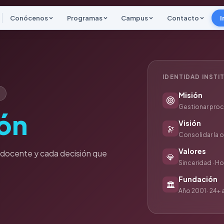
Conócenos
Programas
Campus
Contacto
I
IDENTIDAD INST
Misión
Gestionar pro
ión
Visión
🔭
Consolidar la o
Valores
 docente y cada decisión que
💎
Sinceridad · Ho
Fundación
🏛
Año 2001 · 24+ 