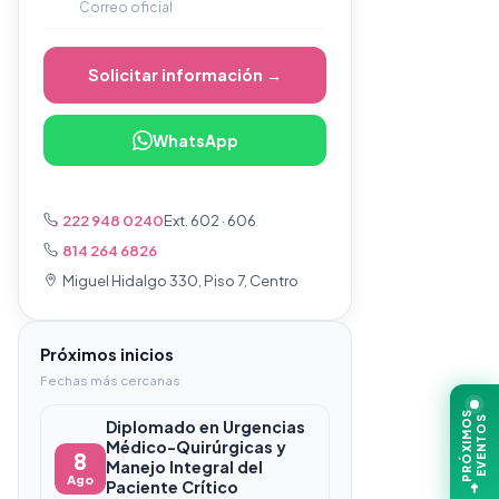
Correo oficial
Solicitar información →
WhatsApp
222 948 0240
Ext. 602 · 606
814 264 6826
Miguel Hidalgo 330, Piso 7, Centro
Próximos inicios
Fechas más cercanas
PRÓXIMOS
EVENTOS
Diplomado en Urgencias
Médico-Quirúrgicas y
8
Manejo Integral del
Ago
Paciente Crítico